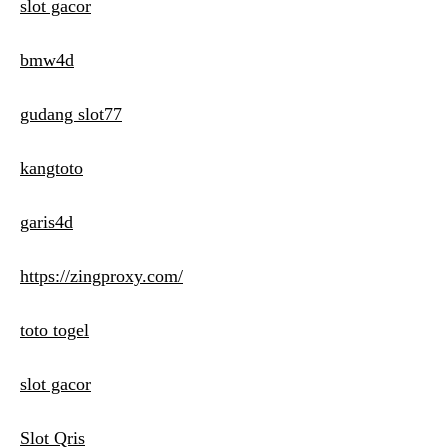
n
slot gacor
a
bmw4d
v
i
gudang slot77
g
kangtoto
a
t
garis4d
i
https://zingproxy.com/
o
n
toto togel
slot gacor
Slot Qris