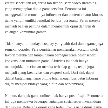
kreatif seperti fan art, cerita fan fiction, serta video streaming
yang mengangkat dunia game tersebut. Fenomena ini
menggerakkan munculnya influencer dan content creator khusus
game yang memiliki pengikut berjuta-juta orang. Peran mereka
menjadi bagian penting dalam membentuk opini dan tren di
kalangan komunitas gamer.
Tidak hanya itu, budaya cosplay yang lahir dari dunia game juga
semakin populer. Para penggemar mengenakan kostum tokoh
favorit mereka dan tampil dalam berbagai acara besar seperti
konvensi dan turnamen game. Aktivitas ini tidak hanya
menunjukkan kecintaan mereka terhadap game, tetapi juga
menjadi ajang kreativitas dan ekspresi seni. Dari sini, dapat
dilihat bagaimana game online telah menembus batas hiburan
digital menjadi budaya yang hidup dan berkembang.
Namun, dampak game online tidak hanya positif saja. Fenomena
ini juga membawa beberapa tantangan sosial seperti kecanduan
dan isolasi. Beberapa orang yang terlalu fokus pada dunia game